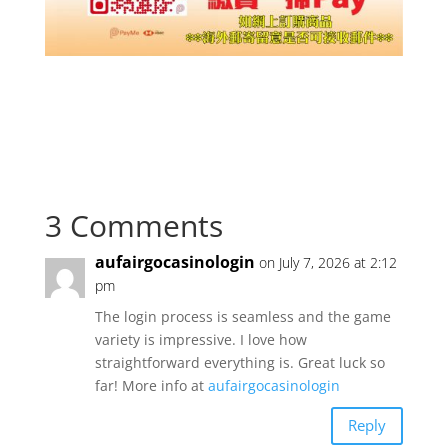
3 Comments
aufairgocasinologin
on July 7, 2026 at 2:12
pm
The login process is seamless and the game
variety is impressive. I love how
straightforward everything is. Great luck so
far! More info at
aufairgocasinologin
Reply