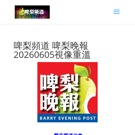
啤梨頻道 啤梨晚報
20260605視像重溫