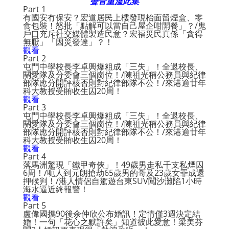
聲音重溫此集
Part 1
有國安冇保安？宏道居民上樓發現枱面留煙盒、零
食包裝！怒批「點解可以當自己屋企咁開餐」？/鬼
戶口充斥社交媒體製造民意？宏福災民真係「貪得
無厭」「因災發達」？！
觀看
Part 2
屯門中學校長李卓興爆粗成「三失」！全退校長、
關愛隊及分委會三個崗位！/陳祖光稱公務員與紀律
部隊應分開評核否則對紀律部隊不公！/來港逾廿年
科大教授受賄收生囚20周！
觀看
Part 3
屯門中學校長李卓興爆粗成「三失」！全退校長、
關愛隊及分委會三個崗位！/陳祖光稱公務員與紀律
部隊應分開評核否則對紀律部隊不公！/來港逾廿年
科大教授受賄收生囚20周！
觀看
Part 4
落馬洲驚現「鐵甲奇俠」！49歲男走私千支私煙囚
6周！/呃人到元朗搶劫65歲男的哥及23歲女罪成還
押候判！/港人情侶自駕遊台東SUV闖沙灘陷1小時
海水逼近終報警！
觀看
Part 5
盧偉國攜90後余仲欣公布婚訊！定情僅3週決定結
婚！一句「花心之默許矣」知道彼此愛意！梁美芬