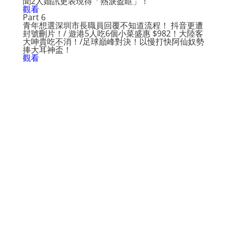
聞2人婚訊更表現得「熱淚盈眶」！
觀看
Part 6
青年想選深圳市長職員回覆不知道流程！ 抖音更遭
封號刪片！/ 遊港5人吃6個小菜盛惠 $982！大陸客
大呻貴吃不消！/足球巔峰對決！以慢打快阿仙奴勢
捧大耳神盃！
觀看