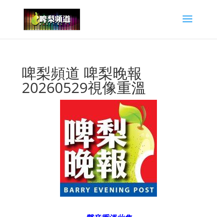
啤梨頻道 啤梨晚報
20260529視像重溫