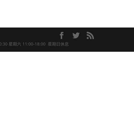
BarryMa TV 門市 地址： 旺角新填地街576號新輝商業中心7樓全層（港鐵太子站C2出口） 營業時間： 星期一至五 11:00-20:30 星期六 11:00-18:00 星期日休息