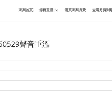
啤梨首頁
節目重温
購買啤梨月費
査看月費到
60529聲音重溫