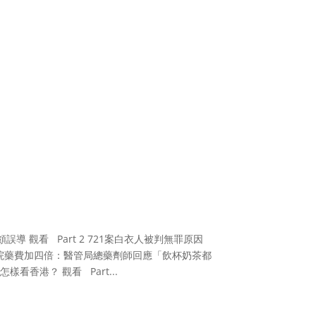
 觀看 Part 2 721案白衣人被判無罪原因
終身/公院藥費加四倍：醫管局總藥劑師回應「飲杯奶茶都
看香港？ 觀看 Part...