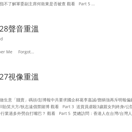
解軍委副主席何衛東是否被查 觀看 Part 5 ...
328聲音重溫
ed
 Me Forgot...
327視像重溫
不懂做生意「賤賣」碼頭/彭博報中共要求國企杯葛李嘉誠/鄧炳強再斥明報偏頗誤導
Vmall貽笑大方/狄志遠倡禁賭博 觀看 Part 3 送貨員虐殺3歲親女判
份行業過多外勞自打嘴巴？ 觀看 Part 5 焚總訪問：香港人在台灣/台灣人怎樣