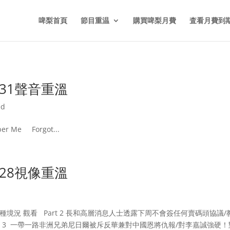
啤梨首頁
節目重温
購買啤梨月費
査看月費到
331聲音重溫
ed
 Me Forgot...
328視像重溫
的種種境況 觀看 Part 2 長和高層消息人士透露下周不會簽任何賣碼頭
t 3 一帶一路非洲兄弟尼日爾被斥反華兼對中國恩將仇報/對李嘉誠強硬！對