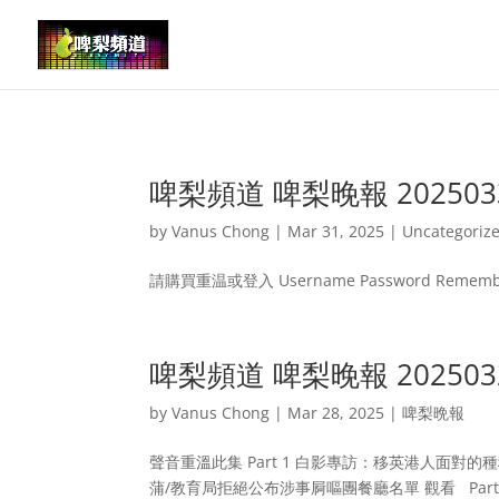
啤梨頻道 啤梨晚報 20250
by
Vanus Chong
|
Mar 31, 2025
|
Uncategoriz
請購買重温或登入 Username Password Remember
啤梨頻道 啤梨晚報 20250
by
Vanus Chong
|
Mar 28, 2025
|
啤梨晩報
聲音重溫此集 Part 1 白影專訪：移英港人面對
蒲/教育局拒絕公布涉事屙嘔團餐廳名單 觀看 Par