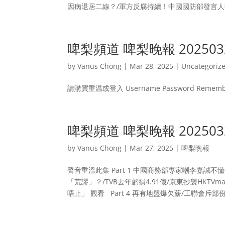
因病退居二線？/軍方反腐持續！中國國防部發言人指不了
啤梨頻道 啤梨晚報 20250
by
Vanus Chong
|
Mar 28, 2025
|
Uncategoriz
請購買重温或登入 Username Password Remember
啤梨頻道 啤梨晚報 20250
by
Vanus Chong
|
Mar 27, 2025
|
啤梨晩報
聲音重溫此集 Part 1 中國商務部專家嘲李嘉誠
「荒謬」？/TVB去年虧損4.91億/京東抄襲HKT
唔止」 觀看 Part 4 再有地盤爆欠薪/工聯會斥部