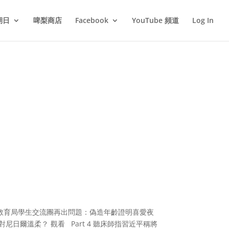
期日
啤梨商店
Facebook
YouTube 頻道
Log In
協議/教育局學生交流團再出問題：偽造年齡證明喜愛夜
尼日爾溫柔？ 觀看 Part 4 聽床師指習近平稱將