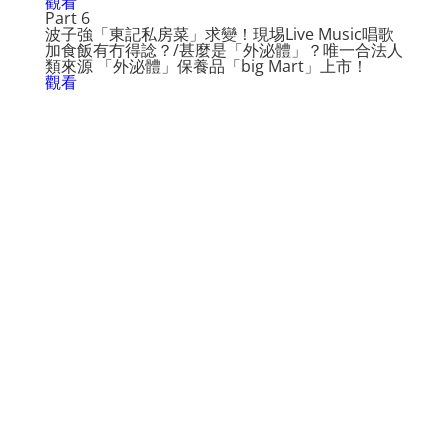
觀看
Part 6
波子強「東記私房菜」求變！現埸Live Music唱歌
加食飯有冇得諗？/甚麼是「外泌體」？唯一合法人
類來源 「外泌體」保養品「big Mart」上市！
觀看