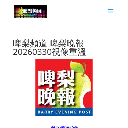
啤梨頻道 啤梨晚報
20260330視像重溫