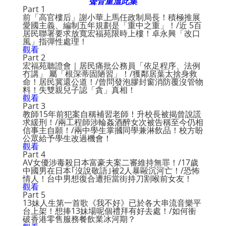
聲音重溫此集
Part 1
前「高官樓后」謝小華上馬任政制局長！積極推展
愛國主義、編制五年規劃是「重中之重」！/近 5百
居民聯署要求放寬宏福苑限時上樓！卓永興「改口
風」指彈性處理！
觀看
Part 2
宏福苑聽證會｜居民痛批公務員「依足程序、法例
冇講」 屬「根深蒂固陋習」！/獲鄰居葉太捨身救
命！居民冀還公道！/曾問發泡膠封窗消防覆沒管物
料！失雙親兒子認「貪」真相！
觀看
Part 3
教師15年前犯案自稱補習老師！升校長被揭曾說謊
求緩刑！/兩工程師涉輪姦酒醉女次被告稱至今仍相
信事主自願！/兩中學生掌摑同學兼淋飲品！校方盼
公眾給予學生改過機會！
觀看
Part 4
AV女優涉毒殺日本富豪夫案二審維持無罪！/17歲
中國男在日本｢沒說敬語｣被2人暴毆沉河亡！/恐怖
情人！台中男想復合遭拒當街持刀割喉前女友！
觀看
Part 5
13妹人生第一首歌《我不好》已於各大串流音樂平
台上架！想捧13妹場呢個禮拜有好去處！/如何衝
破香港零售服務餐飲業冰河期？