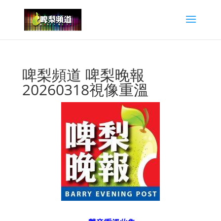
啤梨頻道 啤梨晚報
20260318視像重溫