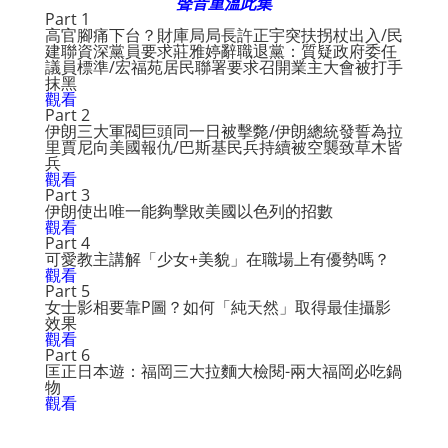
聲音重溫此集
Part 1
高官腳痛下台？財庫局局長許正宇突扶拐杖出入/民
建聯資深黨員要求莊雅婷辭職退黨：質疑政府委任
議員標準/宏福苑居民聯署要求召開業主大會被打手
抹黑
觀看
Part 2
伊朗三大軍閥巨頭同一日被擊斃/伊朗總統發誓為拉
里賈尼向美國報仇/巴斯基民兵持續被空襲致草木皆
兵
觀看
Part 3
伊朗使出唯一能夠擊敗美國以色列的招數
觀看
Part 4
可愛教主講解「少女+美貌」在職場上有優勢嗎？
觀看
Part 5
女士影相要靠P圖？如何「純天然」取得最佳攝影
效果
觀看
Part 6
匡正日本遊：福岡三大拉麵大檢閱-兩大福岡必吃鍋
物
觀看