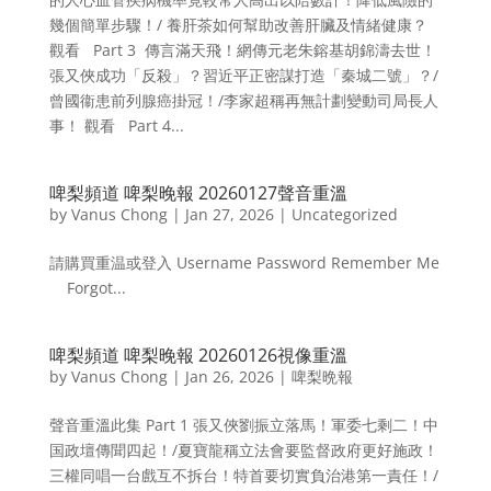
幾個簡單步驟！/ 養肝茶如何幫助改善肝臟及情緒健康？
觀看 Part 3 傳言滿天飛！網傳元老朱鎔基胡錦濤去世！
張又俠成功「反殺」？習近平正密謀打造「秦城二號」？/
曾國衞患前列腺癌掛冠！/李家超稱再無計劃變動司局長人
事！ 觀看 Part 4...
啤梨頻道 啤梨晚報 20260127聲音重溫
by
Vanus Chong
|
Jan 27, 2026
|
Uncategorized
請購買重温或登入 Username Password Remember Me
Forgot...
啤梨頻道 啤梨晚報 20260126視像重溫
by
Vanus Chong
|
Jan 26, 2026
|
啤梨晩報
聲音重溫此集 Part 1 張又俠劉振立落馬！軍委七剩二！中
国政壇傳聞四起！/夏寶龍稱立法會要監督政府更好施政！
三權同唱一台戲互不拆台！特首要切實負治港第一責任！/