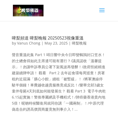
啤梨頻道 啤梨晚報 20250523視像重溫
by
Vanus Chong
|
May 23, 2025
|
啤梨晩報
聲音重溫此集 Part 1 噚日響中央今日即變鵪鶉封口笠水！
的士總會得如此主席邊可能有運行？/議員認收「溫馨提
示」！勿讓申訴專員公署下架風波再發酵！/政府拒絕精進
建築續牌申請！ 觀看 Part 2 去年起食環每周巡查！房署
租約近屆滿「膳心小館」續租「被暫緩」！ /將軍澳線停
駛半個鐘！車費越收越貴服務竟成反比！/樂華北邨3歲女
童伴母屍4天到底如何能發展生？ 觀看 Part 3 電子牛肉乾
6.15起實施！警推專屬網及手機程式！/肺癌藥香港貴內地
5倍！呢啲時候醫衞局就同你講「一國兩制」！/中原代理
偽造合約誘高價買商廈竟無刑事介入！...