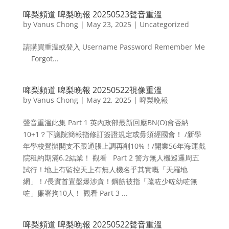
啤梨頻道 啤梨晚報 20250523聲音重溫
by
Vanus Chong
|
May 23, 2025
|
Uncategorized
請購買重温或登入 Username Password Remember Me
Forgot...
啤梨頻道 啤梨晚報 20250522視像重溫
by
Vanus Chong
|
May 22, 2025
|
啤梨晩報
聲音重溫此集 Part 1 英內政部最新回應BN(O)會否納
10+1？下議院簡報指修訂簽證規定或毋須經國會！ /新學
年學校營辦開支不跟通脹上調再削10%！/開業56年海運戲
院租約期滿6.2結業！ 觀看 Part 2 警方無人機巡邏周五
試行！地上有監控天上有無人機名乎其實嘅「天羅地
網」！/長實首置盤爆涉貪！鋼筋被指「疏咗少咗幼咗無
咗」廉署拘10人！ 觀看 Part 3 ...
啤梨頻道 啤梨晚報 20250522聲音重溫