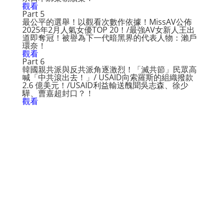
觀看
Part 5
最公平的選舉！以觀看次數作依據！MissAV公佈
2025年2月人氣女優TOP 20！/最強AV女新人王出
道即奪冠！被譽為下一代暗黑界的代表人物：瀨戶
環奈！
觀看
Part 6
韓國親共派與反共派角逐激烈！「滅共節」民眾高
喊「中共滾出去！」/ USAID向索羅斯的組織撥款
2.6 億美元！/USAID利益輸送醜聞吳志森、徐少
驊、曹嘉超封口？！
觀看