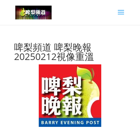
啤梨頻道 啤梨晚報
20250212視像重溫