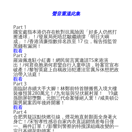
聲音重溫此集
Part 1
國安處指本港仍存在軟對抗風險因「好多人仍然打
擦邊球」！/發展局死唔忿皺繼續撐「明日大嶼
成」！/香港清廉指數排名跌至 17 位，報告指監管
黑錢有漏洞！
觀看
Part 2
羅淑佩進駐小紅書！網民留言冀邀請TS來港演
出！/何君堯胞弟何君鑾自行入稟申請，聆案官宣布
破產！/黎智英庭上自稱政治犯遭法官厲斥休想把政
治帶入法庭！
觀看
Part 3
面臨財赤續大手大腳！林鄭前特首辦搬舊入境大樓
裝修預算280萬元！/九旬翁與兒伏屍村屋！ 19歲
孫朗屏邨墮斃，元朗三代命案慘絕人寰！/咸美頓公
園男屍案四年後終開審！
觀看
Part 4
合肥男疑誤點快燃引線，煙花炮直射顏面全身著火
身亡！/宋智孝性感谷自家內衣直認銷情差每日僅
一、兩件訂單！/影響到警察的特搜課組織改變的一
宗日本綁架勒贖案！